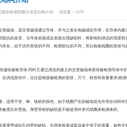
仪配套的检测线圈分类及结构介绍 浏览量：1379
交变磁场，该交变磁场通过导体，并与之发生电磁感应作用，在导体内建
和阻抗的改变。当导体表面或近表面出现缺陷时，将影响到涡流的强度和
的存在。由于试件形状的不同，检测部位的不同，所以检验线圈的形状与
。
递给被检导体;同时又通过涡流所建立的交变磁场来获得被检测导体中的
。在涡流探伤中，往往是根据被检测的形状，尺寸、材质和质量要求(检测
，适用于管、棒、线材的探伤。由于线圈产生的磁场首先作用在试样外
灵敏度比外壁低。厚壁管材的缺陷是不能使用外穿式线圈来检测来的。
查厚壁或钻孔内壁的缺陷，也用来检查成套设备中管子的质量，如热交