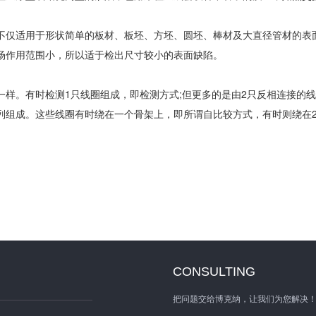
仅适用于形状简单的板材、板坯、方坯、圆坯、棒材及大直径管材的表
场作用范围小，所以适于检出尺寸较小的表面缺陷。
。有时检测1只线圈组成，即检测方式;但更多的是由2只反相连接的线
列组成。这些线圈有时绕在一个骨架上，即所谓自比较方式，有时则绕在
CONSULTING
把问题交给博克纳，让我们为您解决