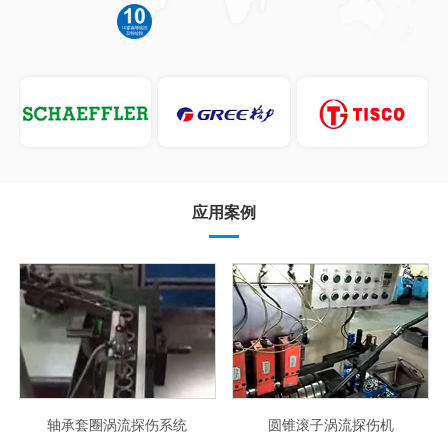
应用案例
轴承套圈涡流探伤系统
圆锥滚子涡流探伤机