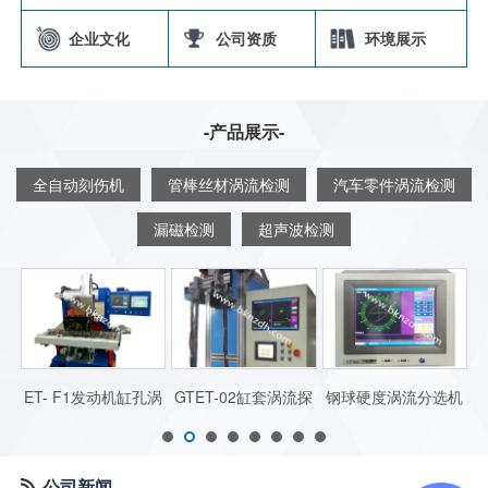
企业文化
公司资质
环境展示
-产品展示-
全自动刻伤机
管棒丝材涡流检测
汽车零件涡流检测
漏磁检测
超声波检测
多滤
ET- F1发动机缸孔涡
GTET-02缸套涡流探
钢球硬度涡流分选机
流探伤机
伤机
GQYDFX-01
公司新闻