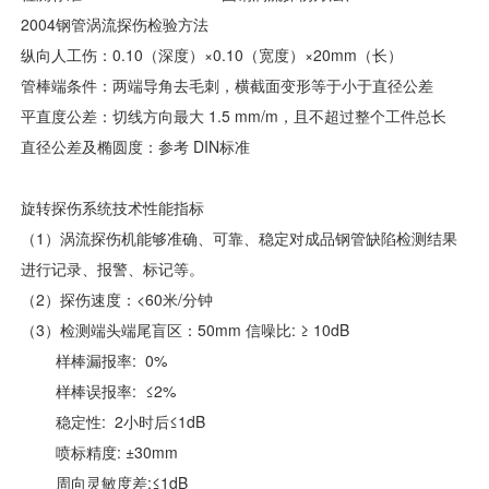
2004钢管涡流探伤检验方法
纵向人工伤：0.10（深度）×0.10（宽度）×20mm（长）
管棒端条件：两端导角去毛刺，横截面变形等于小于直径公差
平直度公差：切线方向最大 1.5 mm/m，且不超过整个工件总长
直径公差及椭圆度：参考 DIN标准
旋转探伤系统技术性能指标
（1）涡流探伤机能够准确、可靠、稳定对成品钢管缺陷检测结果
进行记录、报警、标记等。
（2）探伤速度：<60米/分钟
（3）检测端头端尾盲区：50mm 信噪比: ≥ 10dB
样棒漏报率: 0%
样棒误报率: ≤2%
稳定性: 2小时后≤1dB
喷标精度: ±30mm
周向灵敏度差:≤1dB